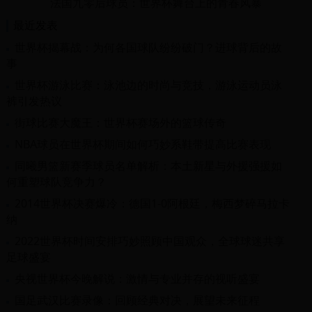
法国九零后球员：世界杯舞台上的青春风暴
最近发表
世界杯揭幕战：为何各国球队纷纷破门？进球背后的故
事
世界杯游泳比赛：泳池边的时尚与竞技，游泳运动员泳
裤引发热议
街球比赛大魔王：世界杯赛场外的篮球传奇
NBA球员在世界杯期间如何巧妙系鞋带提高比赛表现
同曦男篮新赛季球员名单解析：本土新星与外援强援如
何重塑球队竞争力？
2014世界杯决赛爆冷：德国1-0阿根廷，梅西梦碎马拉卡
纳
2022世界杯时间安排巧妙照顾中国观众，全球球迷共享
足球盛宴
央视世界杯今晚解说：激情与专业并存的视听盛宴
国足武汉比赛录像：回顾经典对决，展望未来征程