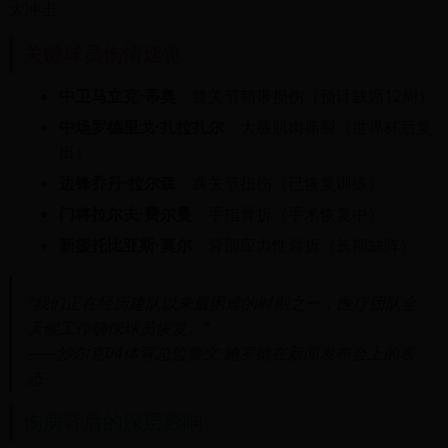
大冲击。
关键球员伤情速览
中卫马立克·蒂奥
：膝关节韧带损伤（预计缺席12周）
中场罗德里戈·扎拉扎尔
：大腿肌肉撕裂（世界杯后复
出）
边锋乔丹·拉尔森
：踝关节扭伤（已恢复训练）
门将拉尔夫·费尔曼
：手指骨折（手术恢复中）
新援托比亚斯·莫尔
：背部应力性骨折（长期缺阵）
"我们正在经历建队以来最困难的时期之一，医疗团队全
天候工作确保球员恢复。"
——沙尔克04体育总监鲁文·施罗德在新闻发布会上的表
态
伤病背后的深层影响