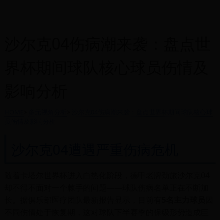
沙尔克04伤病潮来袭：盘点世
界杯期间球队核心球员伤情及
影响分析
HOME
>
多元视角分析
>
沙尔克04伤病潮来袭：盘点世界杯期间球队核心球
员伤情及影响分析
沙尔克04遭遇严重伤病危机
随着卡塔尔世界杯进入白热化阶段，德甲老牌劲旅沙尔克04
却不得不面对一个棘手的问题——球队伤病名单正在不断加
长。据俱乐部医疗团队最新报告显示，目前有
5名主力球员
因
不同伤情处于恢复期，这对球队下半赛季的保级形势造成巨